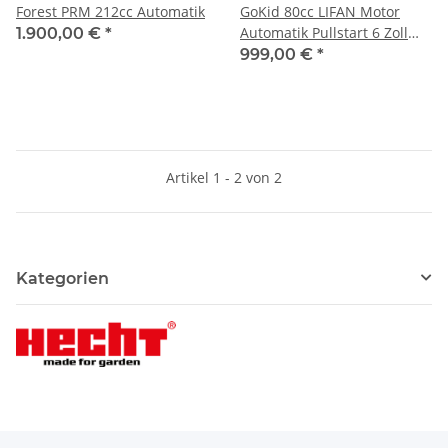
Forest PRM 212cc Automatik
GoKid 80cc LIFAN Motor
Automatik Pullstart 6 Zoll
1.900,00 €
*
Offroad Kinderbuggy
999,00 €
*
Artikel 1 - 2 von 2
Kategorien