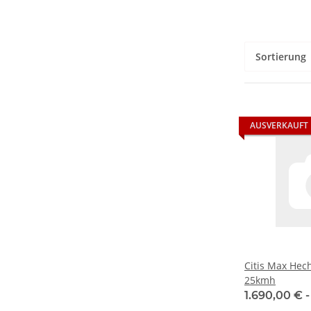
```
Sortierung
AUSVERKAUFT
Citis Max Hech
25kmh
1.690,00 € 