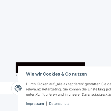
Vertrag widerrufen
Wie wir Cookies & Co nutzen
* Alle Preise inkl. gesetzlicher USt., zzgl.
Versand
Durch Klicken auf „Alle akzeptieren“ gestatten Sie 
© i-trade e. U.
releva.nz Retargeting. Sie können die Einstellung jed
unter
Konfigurieren
und in unserer
Datenschutzerklä
Impressum
|
Datenschutz