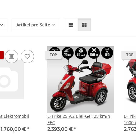
Artikel pro Seite
TOP
TOP
t Elektromobil
E-Trike 25 V.2 Blei-Gel, 25 km/h
E-Tri
EEC
1000 
-
1.760,00 €
*
2.393,00 €
*
2.76