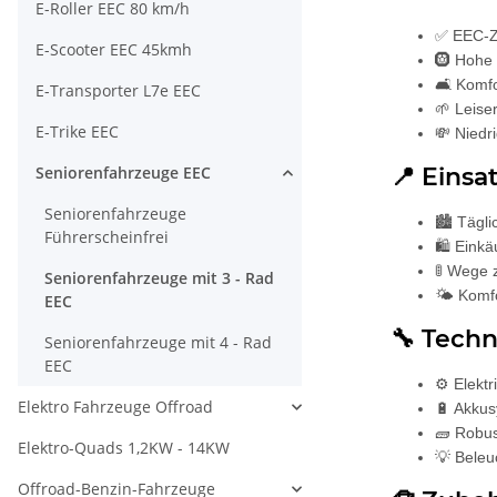
E-Roller EEC 80 km/h
✅ EEC-Zu
E-Scooter EEC 45kmh
🛞 Hohe 
🛋️ Komf
E-Transporter L7e EEC
🌱 Leise
E-Trike EEC
💸 Niedr
Seniorenfahrzeuge EEC
📍 Einsa
Seniorenfahrzeuge
🏙️ Tägl
Führerscheinfrei
🛍️ Eink
🚦 Wege 
Seniorenfahrzeuge mit 3 - Rad
🌤️ Komf
EEC
🔧 Tech
Seniorenfahrzeuge mit 4 - Rad
EEC
⚙️ Elekt
Elektro Fahrzeuge Offroad
🔋 Akkus
🧱 Robus
Elektro-Quads 1,2KW - 14KW
💡 Beleu
Offroad-Benzin-Fahrzeuge