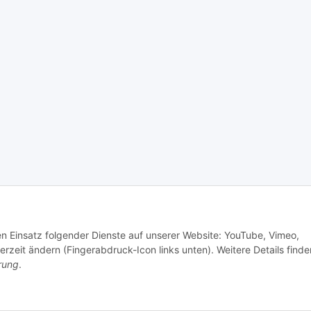
den Einsatz folgender Dienste auf unserer Website: YouTube, Vimeo,
Besucherzähler: 1268429
Eingetragener Versandhandel
erzeit ändern (Fingerabdruck-Icon links unten). Weitere Details finde
rung
.