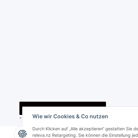
Vertrag widerrufen
Wie wir Cookies & Co nutzen
* Alle Preise inkl. gesetzlicher USt., zzgl.
Versand
Durch Klicken auf „Alle akzeptieren“ gestatten Sie 
© i-trade e. U.
releva.nz Retargeting. Sie können die Einstellung jed