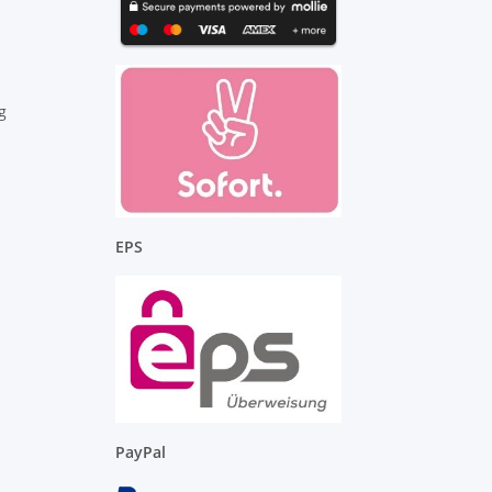
g
EPS
PayPal