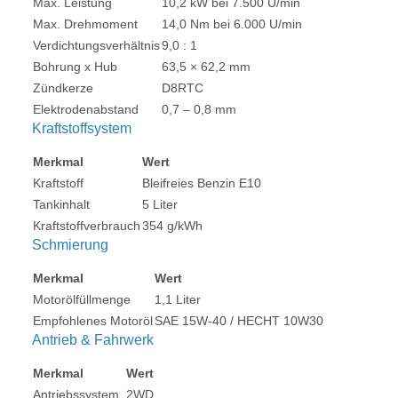
Max. Leistung
10,2 kW bei 7.500 U/min
Max. Drehmoment
14,0 Nm bei 6.000 U/min
Verdichtungsverhältnis
9,0 : 1
Bohrung x Hub
63,5 × 62,2 mm
Zündkerze
D8RTC
Elektrodenabstand
0,7 – 0,8 mm
Kraftstoffsystem
Merkmal
Wert
Kraftstoff
Bleifreies Benzin E10
Tankinhalt
5 Liter
Kraftstoffverbrauch
354 g/kWh
Schmierung
Merkmal
Wert
Motorölfüllmenge
1,1 Liter
Empfohlenes Motoröl
SAE 15W-40 / HECHT 10W30
Antrieb & Fahrwerk
Merkmal
Wert
Antriebssystem
2WD