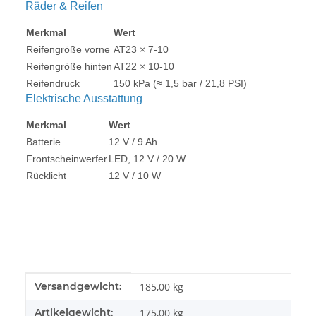
Räder & Reifen
Merkmal
Wert
Reifengröße vorne
AT23 × 7-10
Reifengröße hinten
AT22 × 10-10
Reifendruck
150 kPa (≈ 1,5 bar / 21,8 PSI)
Elektrische Ausstattung
Merkmal
Wert
Batterie
12 V / 9 Ah
Frontscheinwerfer
LED, 12 V / 20 W
Rücklicht
12 V / 10 W
Produkteigenschaft
Wert
Versandgewicht:
185,00 kg
Artikelgewicht:
175,00
kg