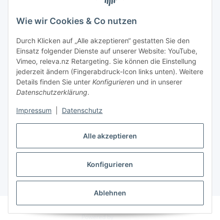
Wie wir Cookies & Co nutzen
Überweisung
Durch Klicken auf „Alle akzeptieren“ gestatten Sie den
Einsatz folgender Dienste auf unserer Website: YouTube,
Vimeo, releva.nz Retargeting. Sie können die Einstellung
jederzeit ändern (Fingerabdruck-Icon links unten). Weitere
Details finden Sie unter
Konfigurieren
und in unserer
EC & Kreditkartenzahlung bei Abholung
Datenschutzerklärung
.
Impressum
|
Datenschutz
Barzahlung bei Abholung
Alle akzeptieren
Konfigurieren
Vertrag widerrufen
* Alle Preise inkl. gesetzlicher USt., zzgl.
Versand
Ablehnen
© i-trade e. U.
Besucherzähler: 1271682
Eingetragener Versandhandel
Powered by
JTL-Shop