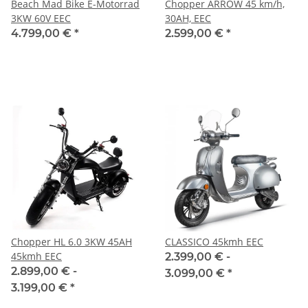
Beach Mad Bike E-Motorrad
Chopper ARROW 45 km/h,
3KW 60V EEC
30AH, EEC
4.799,00 €
*
2.599,00 €
*
Chopper HL 6.0 3KW 45AH
CLASSICO 45kmh EEC
45kmh EEC
2.399,00 € -
2.899,00 € -
3.099,00 €
*
3.199,00 €
*