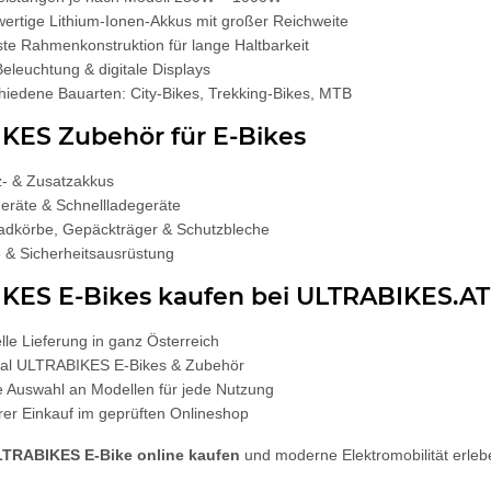
ertige Lithium-Ionen-Akkus mit großer Reichweite
ste Rahmenkonstruktion für lange Haltbarkeit
eleuchtung & digitale Displays
hiedene Bauarten: City-Bikes, Trekking-Bikes, MTB
KES Zubehör für E-Bikes
z- & Zusatzakkus
eräte & Schnellladegeräte
adkörbe, Gepäckträger & Schutzbleche
e & Sicherheitsausrüstung
KES E-Bikes kaufen bei ULTRABIKES.AT
lle Lieferung in ganz Österreich
inal ULTRABIKES E-Bikes & Zubehör
 Auswahl an Modellen für jede Nutzung
rer Einkauf im geprüften Onlineshop
ULTRABIKES E-Bike online kaufen
und moderne Elektromobilität erlebe