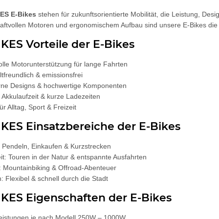
ES E-Bikes
stehen für zukunftsorientierte Mobilität, die Leistung, Des
raftvollen Motoren und ergonomischem Aufbau sind unsere E-Bikes die id
ES Vorteile der E-Bikes
olle Motorunterstützung für lange Fahrten
freundlich & emissionsfrei
ne Designs & hochwertige Komponenten
Akkulaufzeit & kurze Ladezeiten
ür Alltag, Sport & Freizeit
KES Einsatzbereiche der E-Bikes
g: Pendeln, Einkaufen & Kurzstrecken
eit: Touren in der Natur & entspannte Ausfahrten
t: Mountainbiking & Offroad-Abenteuer
: Flexibel & schnell durch die Stadt
KES Eigenschaften der E-Bikes
eistungen je nach Modell 250W – 1000W