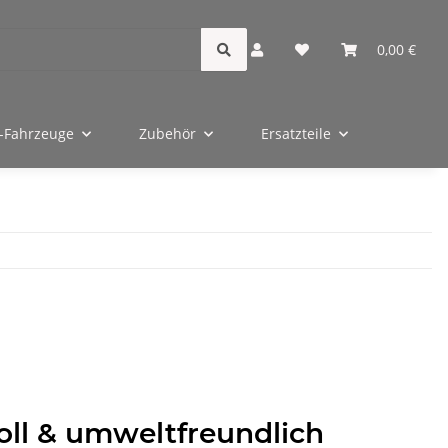
0,00 €
-Fahrzeuge
Zubehör
Ersatzteile
oll & umweltfreundlich