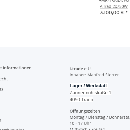
AMR-TRAIL-EVO
Allrad 2x750W
3.100,00 €
*
e Informationen
i-trade e.U.
Inhaber: Manfred Sterrer
recht
Lager / Werkstatt
tz
Zaunermühlstraße 1
4050 Traun
Öffnungszeiten
Montag / Dienstag / Donnersta
m
10 - 17 Uhr
Mittwoch / Freitag