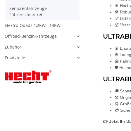
🔋 Hochw
Seniorenfahrzeuge
🛠️ Robu
Führerscheinfrei
💡 LED-B
Elektro-Quads 1,2KW - 14KW
📦 Versc
ULTRABI
Offroad-Benzin-Fahrzeuge
Zubehör
🔋 Ersat
⚙️ Ladeg
Ersatzteile
🧰 Fahrr
🛡️ Helm
ULTRABI
🚚 Schne
🛠️ Orig
🛒 Große
💳 Siche
👉 Jetzt Ihr 