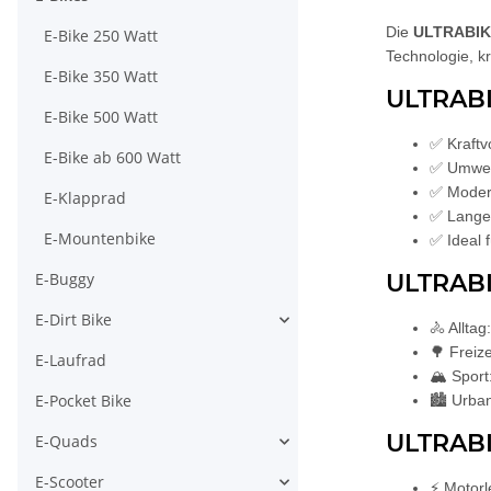
Die
ULTRABIK
E-Bike 250 Watt
Technologie, k
E-Bike 350 Watt
ULTRABIK
E-Bike 500 Watt
✅ Kraftv
E-Bike ab 600 Watt
✅ Umwelt
✅ Moder
E-Klapprad
✅ Lange 
E-Mountenbike
✅ Ideal f
E-Buggy
ULTRABI
E-Dirt Bike
🚴 Allta
🌳 Freiz
E-Laufrad
🏔️ Spor
E-Pocket Bike
🏙️ Urban
ULTRABI
E-Quads
E-Scooter
⚡ Motorl