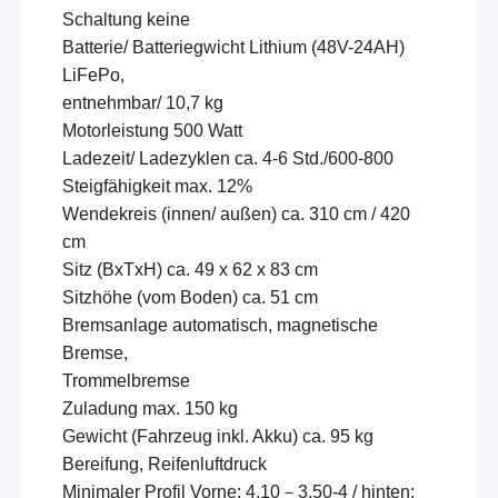
Schaltung keine
Batterie/ Batteriegwicht Lithium (48V-24AH)
LiFePo,
entnehmbar/ 10,7 kg
Motorleistung 500 Watt
Ladezeit/ Ladezyklen ca. 4-6 Std./600-800
Steigfähigkeit max. 12%
Wendekreis (innen/ außen) ca. 310 cm / 420
cm
Sitz (BxTxH) ca. 49 x 62 x 83 cm
Sitzhöhe (vom Boden) ca. 51 cm
Bremsanlage automatisch, magnetische
Bremse,
Trommelbremse
Zuladung max. 150 kg
Gewicht (Fahrzeug inkl. Akku) ca. 95 kg
Bereifung, Reifenluftdruck
Minimaler Profil Vorne: 4.10－3.50-4 / hinten: