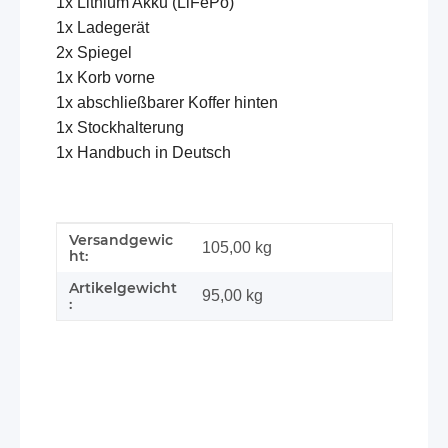
1x Lithium Akku (LiFePo)
1x Ladegerät
2x Spiegel
1x Korb vorne
1x abschließbarer Koffer hinten
1x Stockhalterung
1x Handbuch in Deutsch
Versandgewic
Produkteigenschaft
Wert
105,00 kg
ht:
Artikelgewicht
95,00
kg
: