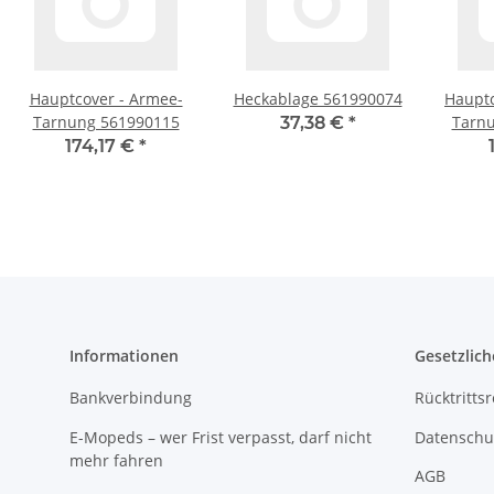
Hauptcover - Armee-
Heckablage 561990074
Hauptc
Tarnung 561990115
Tarn
37,38 €
*
174,17 €
*
Informationen
Gesetzlich
Bankverbindung
Rücktritts
E-Mopeds – wer Frist verpasst, darf nicht
Datenschu
mehr fahren
AGB