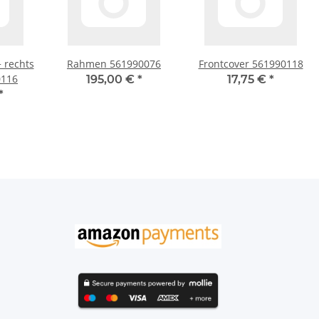
+ rechts
Rahmen 561990076
Frontcover 561990118
0116
195,00 €
*
17,75 €
*
*