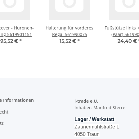
over - Huronen-
Halterung für vorderes
Fußstütze links 
ung 5619901151
Regal 561990075
(Paar) 56199
195,52 €
*
15,52 €
*
24,40 €
e Informationen
i-trade e.U.
Inhaber: Manfred Sterrer
recht
Lager / Werkstatt
tz
Zaunermühlstraße 1
4050 Traun