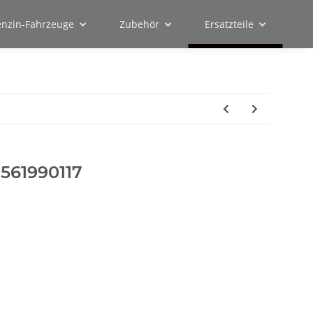
enzin-Fahrzeuge
Zubehör
Ersatzteile
561990117