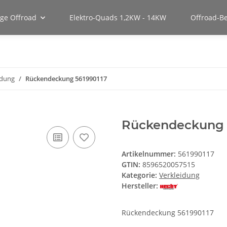
uge Offroad
Elektro-Quads 1,2KW - 14KW
Offroad-B
idung
Rückendeckung 561990117
Rückendeckung 
Artikelnummer:
561990117
GTIN:
8596520057515
Kategorie:
Verkleidung
Hersteller:
Rückendeckung 561990117