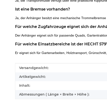
Ja, die Transportmulde verfügt über eine praktische Kippfun
Ist eine Bremse vorhanden?
Ja, der Anhänger besitzt eine mechanische Trommelbremse so
Für welche Zugfahrzeuge eignet sich der Anh
Der Anhänger eignet sich für passende Quads, Gartentrakto
Für welche Einsatzbereiche ist der HECHT 57
Er eignet sich für Gartenarbeiten, Holztransport, Grünschnit
Produkteigenschaft
Wert
Versandgewicht:
Artikelgewicht:
Inhalt:
Abmessungen ( Länge × Breite × Höhe ):