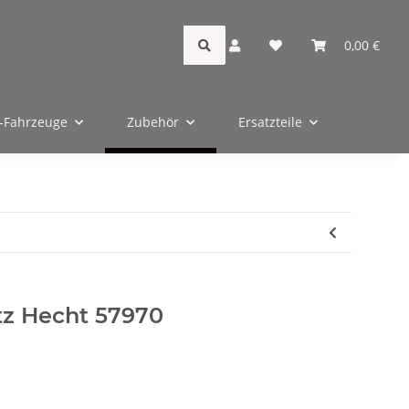
0,00 €
-Fahrzeuge
Zubehör
Ersatzteile
tz Hecht 57970