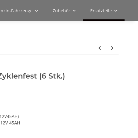
enzin-Fahrzeuge
Zubehör
Ersatzteile
klenfest (6 Stk.)
(12V45AH)
l 12V 45AH