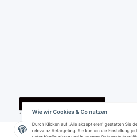
Vertrag widerrufen
Wie wir Cookies & Co nutzen
* Alle Preise inkl. gesetzlicher USt., zzgl.
Versand
Durch Klicken auf „Alle akzeptieren“ gestatten Sie 
© i-trade e. U.
releva.nz Retargeting. Sie können die Einstellung jed
unter
Konfigurieren
und in unserer
Datenschutzerklä