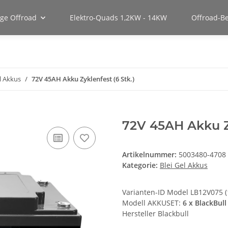
uge Offroad
Elektro-Quads 1,2KW - 14KW
Offroad-B
l Akkus
72V 45AH Akku Zyklenfest (6 Stk.)
72V 45AH Akku Zy
Artikelnummer:
5003480-4708
Kategorie:
Blei Gel Akkus
Varianten-ID Model LB12V075 
Modell AKKUSET:
6 x BlackBul
Hersteller Blackbull