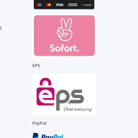
g
EPS
PayPal