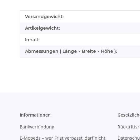
Produkteigenschaft
Wert
Versandgewicht:
Artikelgewicht:
Inhalt:
Abmessungen ( Länge × Breite × Höhe ):
Informationen
Gesetzlich
Bankverbindung
Rücktritts
E-Mopeds – wer Frist verpasst, darf nicht
Datenschu