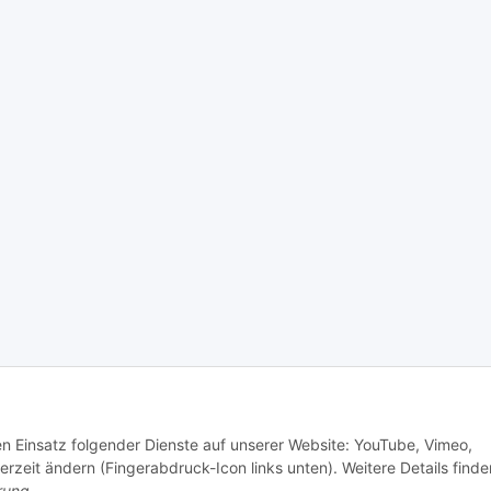
den Einsatz folgender Dienste auf unserer Website: YouTube, Vimeo,
Besucherzähler: 1272089
Eingetragener Versandhandel
erzeit ändern (Fingerabdruck-Icon links unten). Weitere Details finde
rung
.