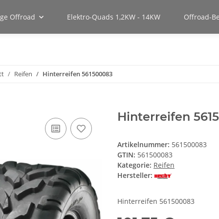
uge Offroad
Elektro-Quads 1,2KW - 14KW
Offroad-B
tt
Reifen
Hinterreifen 561500083
Hinterreifen 561
Artikelnummer:
561500083
GTIN:
561500083
Kategorie:
Reifen
Hersteller:
Hinterreifen 561500083