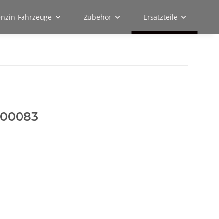
enzin-Fahrzeuge
Zubehör
Ersatzteile
500083