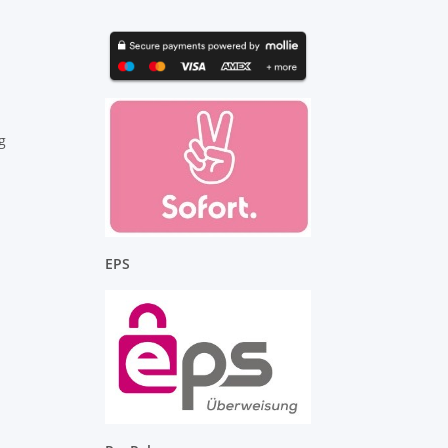
g
EPS