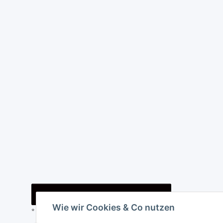
Vertrag widerrufen
Wie wir Cookies & Co nutzen
* Alle Preise inkl. gesetzlicher USt., zzgl.
Versand