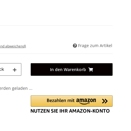
Frage zum Artikel
land abweichend)
ck
In den Warenkorb
den geladen ...