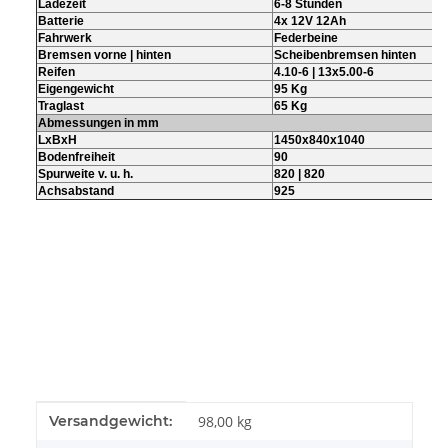
Ladezeit
6-8 Stunden
Batterie
4x 12V 12Ah
Fahrwerk
Federbeine
Bremsen vorne | hinten
Scheibenbremsen hinten
Reifen
4.10-6 | 13x5.00-6
Eigengewicht
95 Kg
Traglast
65 Kg
Abmessungen in mm
LxBxH
1450x840x1040
Bodenfreiheit
90
Spurweite v. u. h.
820 | 820
Achsabstand
925
Produkteigenschaft
Wert
Versandgewicht:
98,00 kg