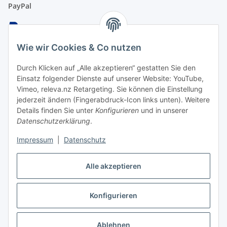
PayPal
Wie wir Cookies & Co nutzen
Überweisung
Durch Klicken auf „Alle akzeptieren“ gestatten Sie den
Einsatz folgender Dienste auf unserer Website: YouTube,
Vimeo, releva.nz Retargeting. Sie können die Einstellung
jederzeit ändern (Fingerabdruck-Icon links unten). Weitere
Details finden Sie unter
Konfigurieren
und in unserer
EC & Kreditkartenzahlung bei Abholung
Datenschutzerklärung
.
Impressum
|
Datenschutz
Barzahlung bei Abholung
Alle akzeptieren
Konfigurieren
Vertrag widerrufen
* Alle Preise inkl. gesetzlicher USt., zzgl.
Versand
Ablehnen